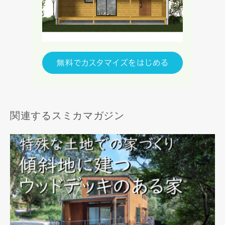
めに利用します。
当社は、本サービス又は利用契約に関し，お客様に発生した
損害について、債務不履行責任、不法行為責任、その他の法
律上の請求原因の如何を問わず賠償の責任を負わないものと
します。
当社は、お客様が本サービスを利用することにより第三者と
の間で生じた紛争等について一切責任を負わないものとしま
す。
関連するスミカマガジン
入力内容を送信する
キャンセル