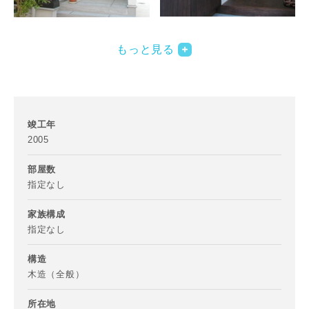
写真を拡大する
写
もっと見る
竣工年
2005
部屋数
写真を拡大する
写
指定なし
家族構成
指定なし
構造
木造（全般）
所在地