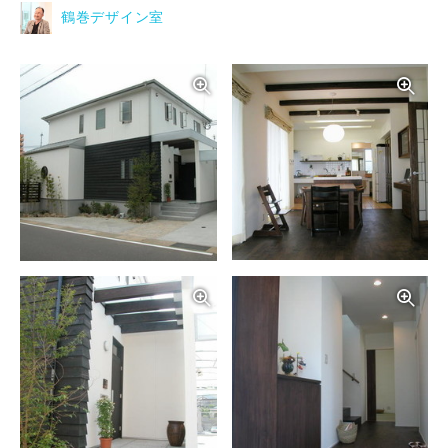
鶴巻デザイン室
写真を拡大する
写
写真を拡大する
写