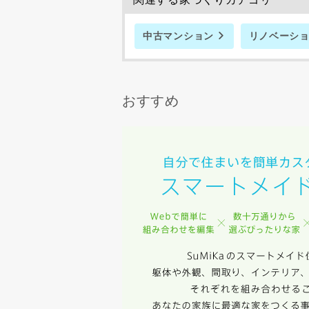
完成希望時
中古マンション
リノベーシ
おすすめ
同居する家
当社は，当
当社はお客
スのご案内
当社は、本
任、その他
当社は、お
ないものと