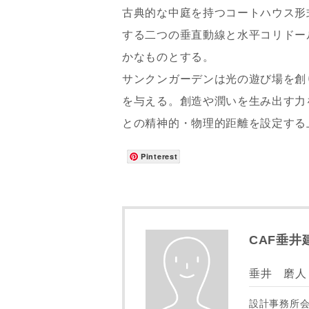
古典的な中庭を持つコートハウス形
する二つの垂直動線と水平コリドー
かなものとする。
サンクンガーデンは光の遊び場を創
を与える。創造や潤いを生み出す力
との精神的・物理的距離を設定する
Pinterest
お名前
メールアド
CAF垂井
垂井 磨人
ご住所
設計事務所