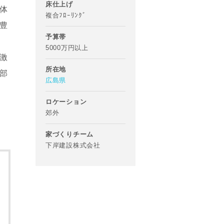
床仕上げ
体
複合ﾌﾛｰﾘﾝｸﾞ
豊
予算帯
5000万円以上
激
所在地
部
広島県
ロケーション
郊外
家づくりチーム
下岸建設株式会社