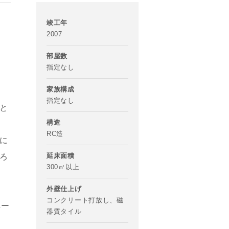
竣工年
2007
部屋数
指定なし
家族構成
指定なし
と
構造
RC造
に
延床面積
ろ
300㎡以上
外壁仕上げ
コンクリート打放し、磁
ペー
器質タイル
。