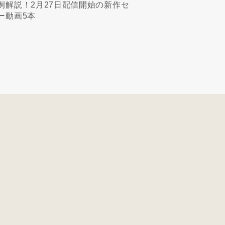
例解説！2月27日配信開始の新作セ
ー動画5本