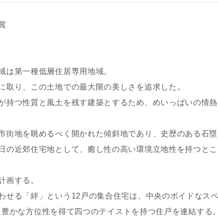
賞
域は第一種低層住居専用地域。
に取り、この土地での最大限の美しさを追求した。
が持つ性質と風土を残す建築とするため、めいっぱいの情熱
市街地を眺めるべく開かれた傾斜地であり、史歴のある石塁
日の近郊住宅地として、癒し性の高い環境立地性を持つとこ
計画する。
わせる「絆」という12戸の集合住宅は、中央のボイドなス
,北に豊かな方位性を得て四つのテイストを持つ住戸を連結する