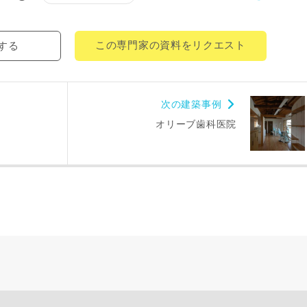
都道府県
この専門家の資料をリクエスト
する
市区町村
町名
次の建築事例
オリーブ歯科医院
番地、建物名
により、資料の送付が遅くなったり、送付できない場合があります。
。
閉じる
万円〜