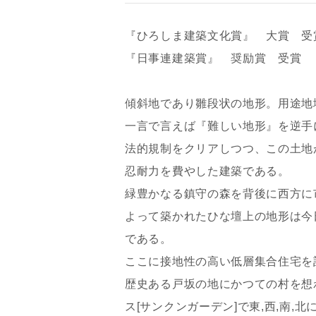
『ひろしま建築文化賞』 大賞 受
『日事連建築賞』 奨励賞 受賞
傾斜地であり雛段状の地形。用途地
一言で言えば『難しい地形』を逆手
法的規制をクリアしつつ、この土地
忍耐力を費やした建築である。
緑豊かなる鎮守の森を背後に西方に
よって築かれたひな壇上の地形は今
である。
ここに接地性の高い低層集合住宅を
歴史ある戸坂の地にかつての村を想
ス[サンクンガーデン]で東,西,南