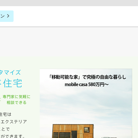
期
ョン
族構成
資料請求にあたっての注意事項
社の
プライバシーポリシー
に則って，いただいた情報を利用します。
様からいただいた個人情報を，お客様が指定された専門家へ提供すること、ま
のために利用します。
サービス又は利用契約に関し，お客様に発生した損害について、債務不履行責
の法律上の請求原因の如何を問わず賠償の責任を負わないものとします。
客様が本サービスを利用することにより第三者との間で生じた紛争等について
します。