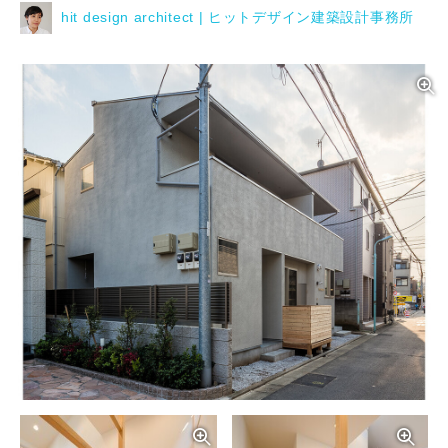
hit design architect | ヒットデザイン建築設計事務所
写真を拡大する
写