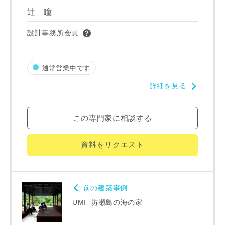
辻 瞳
設計事務所会員
町名
通常営業中です
番地、建物名
詳細を見る
この専門家に相談する
資料をリクエスト
建築予定地
前の建築事例
専門家の都合により、資料の送付が遅くなったり、送付でき
ない場合があります。あらかじめご了承ください。
UMI_坊瀬島の海の家