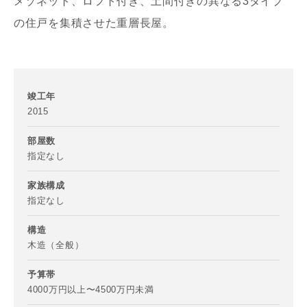
メゾネット、ロフト付き、土間付きの異なる3タイプ
の住戸を集積させた重層長屋。
竣工年
2015
部屋数
指定なし
家族構成
指定なし
構造
木造（全般）
予算帯
4000万円以上〜4500万円未満
お名前