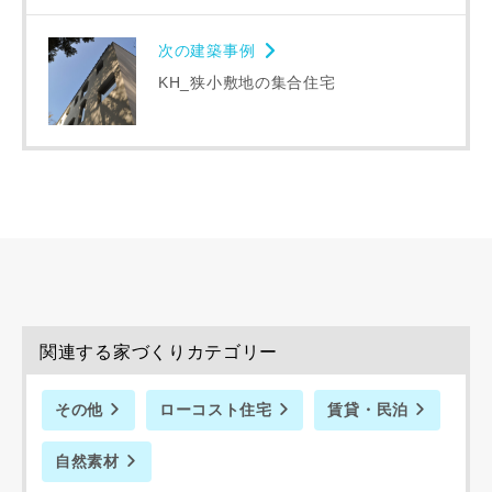
希望の予算
閉じる
万円〜
万円
次の建築事例
KH_狭小敷地の集合住宅
完成希望時期
同居する家族構成
関連する家づくりカテゴリー
その他
ローコスト住宅
賃貸・民泊
自然素材
資料請求にあたっての注意事項