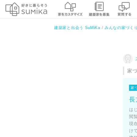
建築家と出会う SuMiKa
みんなの家づく
家
家
長
は
閲
現
け