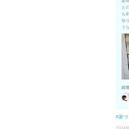
建
と
も
知
うな
回
#家
2024年