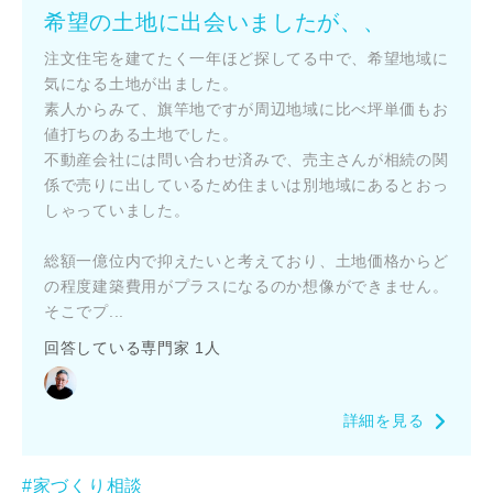
希望の土地に出会いましたが、、
注文住宅を建てたく一年ほど探してる中で、希望地域に
気になる土地が出ました。
閉じる
素人からみて、旗竿地ですが周辺地域に比べ坪単価もお
値打ちのある土地でした。
キャンセル
不動産会社には問い合わせ済みで、売主さんが相続の関
係で売りに出しているため住まいは別地域にあるとおっ
SuMiKaにユーザー登録する
しゃっていました。
総額一億位内で抑えたいと考えており、土地価格からど
ログイン
の程度建築費用がプラスになるのか想像ができません。
そこでプ...
回答している専門家 1人
詳細を見る
#家づくり相談