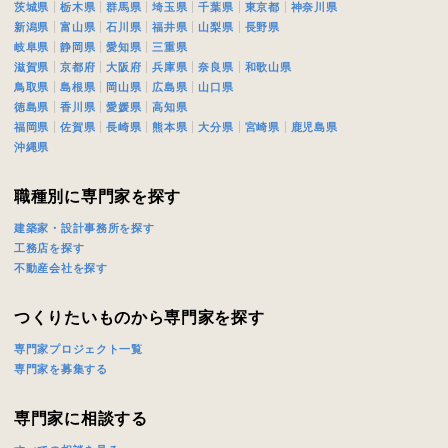
茨城県
栃木県
群馬県
埼玉県
千葉県
東京都
神奈川県
キャンセル
SuMiKaにユーザー登録す
新潟県
富山県
石川県
福井県
山梨県
長野県
岐阜県
静岡県
愛知県
三重県
滋賀県
京都府
大阪府
兵庫県
奈良県
和歌山県
ログイン
鳥取県
島根県
岡山県
広島県
山口県
徳島県
香川県
愛媛県
高知県
福岡県
佐賀県
長崎県
熊本県
大分県
宮崎県
鹿児島県
沖縄県
職種別に専門家を探す
建築家・設計事務所を探す
工務店を探す
不動産会社を探す
つくりたいものから専門家を探す
専門家プロジェクト一覧
専門家を募集する
専門家に相談する