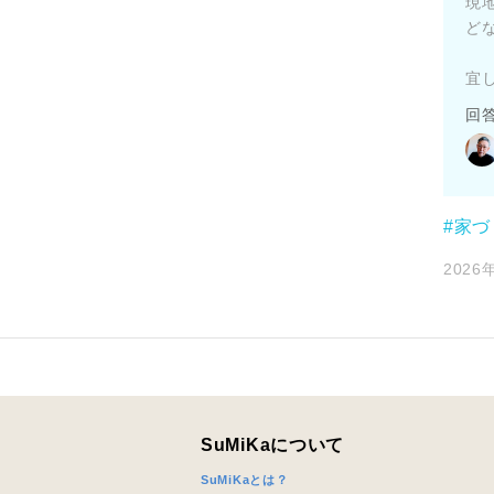
現
ど
宜
回
#家
2026年
SuMiKaについて
SuMiKaとは？