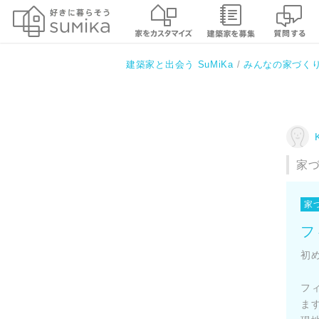
建築家と出会う SuMiKa
みんなの家づく
家
家
フ
初
フ
ま