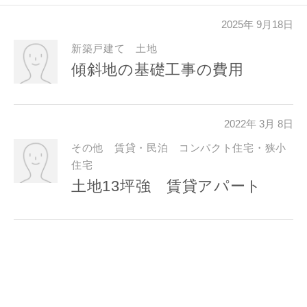
2025年 9月18日
新築戸建て 土地
傾斜地の基礎工事の費用
同居する家族構成
2022年 3月 8日
その他 賃貸・民泊 コンパクト住宅・狭小
資料請求にあたっての注意事項
住宅
当社は，当社の
プライバシーポリシー
に則って，いただい
土地13坪強 賃貸アパート
た情報を利用します。
当社はお客様からいただいた個人情報を，お客様が指定され
た専門家へ提供すること、または当社サービスのご案内のた
めに利用します。
当社は、本サービス又は利用契約に関し，お客様に発生した
損害について、債務不履行責任、不法行為責任、その他の法
律上の請求原因の如何を問わず賠償の責任を負わないものと
します。