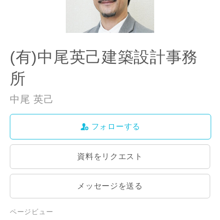
ご住所
郵便番号
-
(有)中尾英己建築設計事務
所
都道府県
中尾 英己
市区町村
フォローする
資料をリクエスト
町名
メッセージを送る
番地、建物名
ページビュー