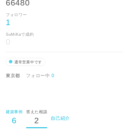
66480
フォロワー
閉じる
閉じる
専門家の都合により、資料の送付が遅くなったり、送付
1
できない場合があります。あらかじめご了承ください。
建築予定地
SuMiKaで成約
0
閉じる
通常営業中です
希望の予算
東京都
フォロー中
0
万円〜
万円
完成希望時期
建築事例
答えた相談
自己紹介
6
2