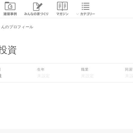
さんのプロフィール
投資
別
生年
職業
同居
性