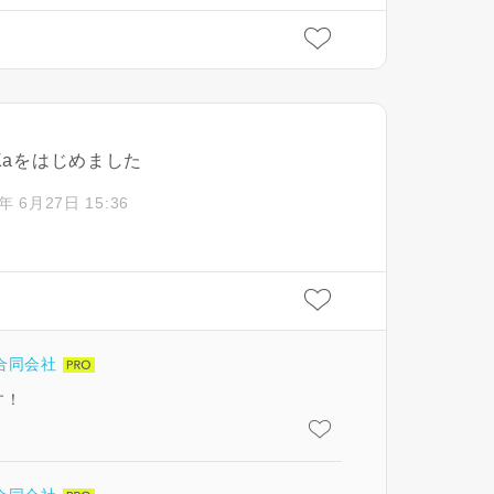
閉じる
閉じる
閉じる
iKaをはじめました
キャンセル
SuMiKaにユーザー登録す
年 6月27日 15:36
ログイン
合同会社
す！