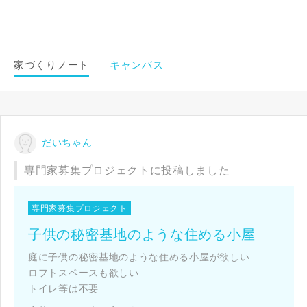
閉じる
閉じる
閉じる
家づくりノート
キャンバス
キャンセル
SuMiKaにユーザー登録する
だいちゃん
ログイン
専門家募集プロジェクトに投稿しました
専門家募集プロジェクト
子供の秘密基地のような住める小屋
庭に子供の秘密基地のような住める小屋が欲しい
ロフトスペースも欲しい
トイレ等は不要