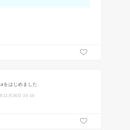
iKaをはじめました
閉じる
閉じる
閉じる
年11月26日 10:10
キャンセル
SuMiKaにユーザー登録す
ログイン