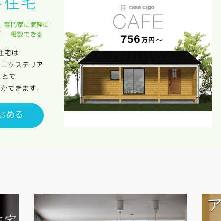
族構成
資料請求にあたっての注意事項
社の
プライバシーポリシー
に則って，いただいた情報を利用します。
様からいただいた個人情報を，お客様が指定された専門家へ提供すること、ま
のために利用します。
サービス又は利用契約に関し，お客様に発生した損害について、債務不履行責
の法律上の請求原因の如何を問わず賠償の責任を負わないものとします。
客様が本サービスを利用することにより第三者との間で生じた紛争等について
します。
キャンセル
入力内容を送信する