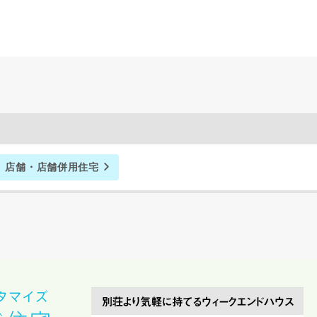
町名
番地、建物名
により、資料の送付が遅くなったり、送付できない場合があります。
。
店舗・店舗併用住宅
閉じる
万円〜
期