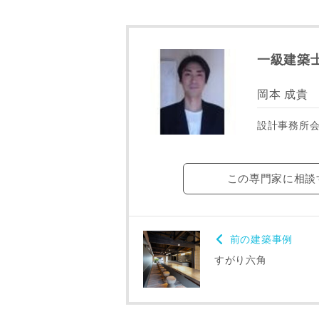
一級建築士
お名前
岡本 成貴
設計事務所
メールアド
この専門家に相談
ご住所
前の建築事例
すがり六角