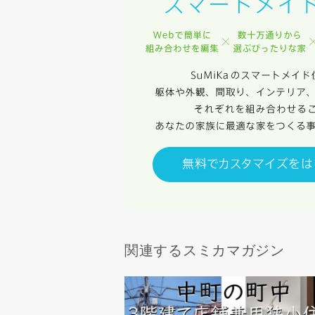
同居する家
当社は，当
当社はお客
スのご案内
当社は、本
任、その他
当社は、お
ないものと
関連するスミカマガジン