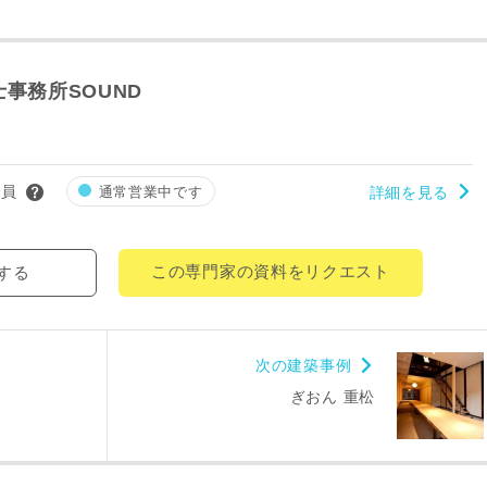
事務所SOUND
会員
通常営業中です
詳細を見る
レス
この専門家の資料をリクエスト
する
郵便番号
-
次の建築事例
都道府県
ぎおん 重松
市区町村