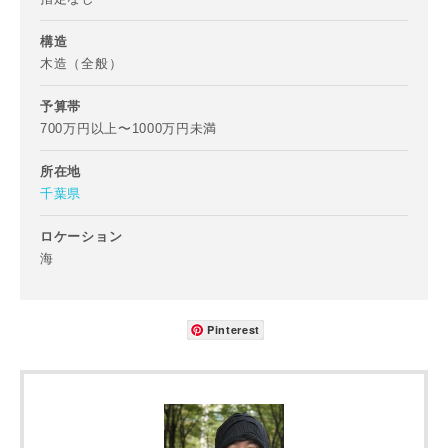
写真を拡大する
写
構造
木造（全般）
予算帯
700万円以上〜1000万円未満
所在地
千葉県
写真を拡大する
写
ロケーション
海
Pinterest