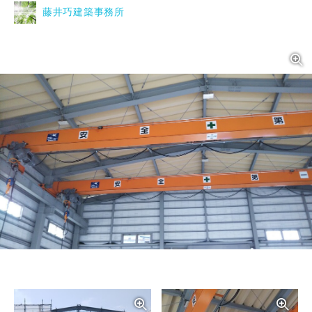
藤井巧建築事務所
写真を拡大する
写