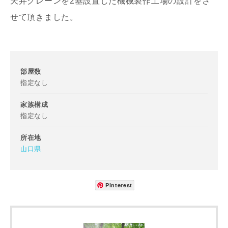
天井クレーンを2基設置した機械製作工場の設計をさ
せて頂きました。
部屋数
指定なし
家族構成
指定なし
所在地
お名前
山口県
Pinterest
メールアドレス