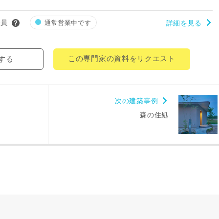
により、資料の送付が遅くなったり、送付できない場合があります。
。
会員
通常営業中です
詳細を見る
閉じる
万円〜
この専門家の資料をリクエスト
する
期
次の建築事例
森の住処
族構成
資料請求にあたっての注意事項
社の
プライバシーポリシー
に則って，いただいた情報を利用します。
様からいただいた個人情報を，お客様が指定された専門家へ提供すること、ま