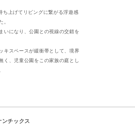
レス
持ち上げてリビングに繋がる浮遊感
た。
まいになり、公園との視線の交錯を
郵便番号
-
都道府県
ッキスペースが緩衝帯として、境界
無く、児童公園をこの家族の庭とし
市区町村
。
町名
番地、建物名
ケンチックス