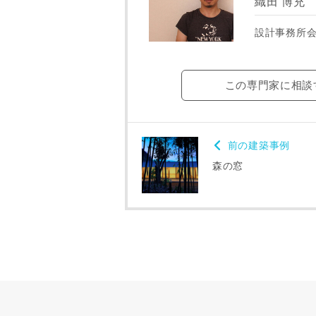
織田 博充
専門家の都合
了承ください
設計事務所
希望の予算
この専門家に相談
完成希望時
前の建築事例
森の窓
同居する家
当社は，当
当社はお客