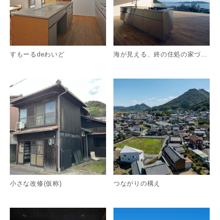
すもーるdeわいど
海が見える、終の住処の家づくり！
詳細を見る
詳
小さな改修(仮称)
つながりの構え
詳細を見る
詳