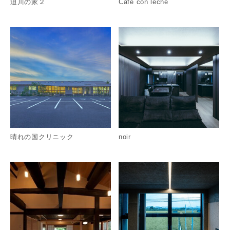
迫川の家２
Café con leche
詳細を見る
詳
晴れの国クリニック
noir
詳細を見る
詳