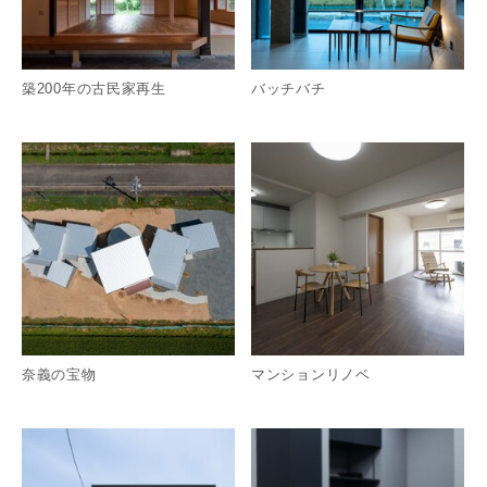
築200年の古民家再生
バッチバチ
詳細を見る
詳
奈義の宝物
マンションリノベ
詳細を見る
詳