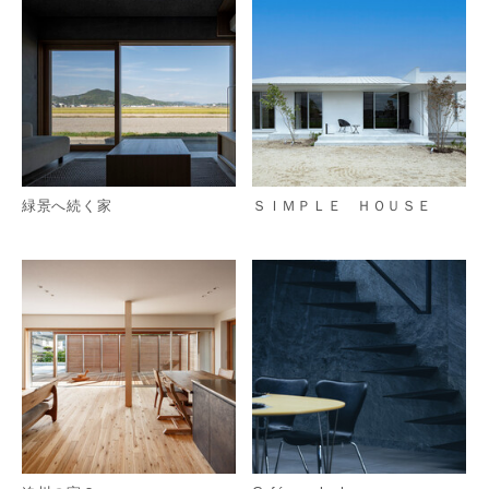
緑景へ続く家
ＳＩＭＰＬＥ ＨＯＵＳＥ
詳細を見る
詳