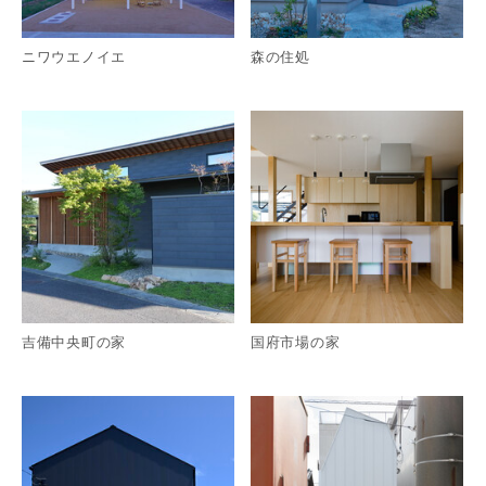
ニワウエノイエ
森の住処
詳細を見る
詳
吉備中央町の家
国府市場の家
詳細を見る
詳