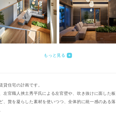
もっと見る
賃貸住宅の計画です。
、左官職人挾土秀平氏による左官壁や、吹き抜けに面した板
ど、贅を凝らした素材を使いつつ、全体的に統一感のある落
。