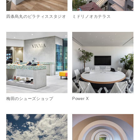
四条烏丸のピラティススタジオ
ミドリノオカテラス
詳細を見る
詳
梅田のシューズショップ
Power X
詳細を見る
詳