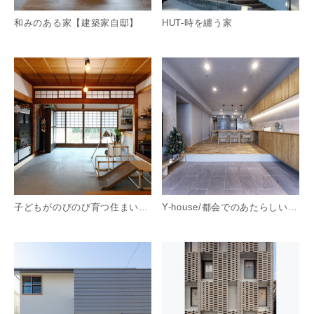
和みのある家【建築家自邸】
HUT-時を纏う家
詳細を見る
詳
子どもがのびのび育つ住まいのリノベーション 静岡
Y-house/都会でのあたらしい暮らし
詳細を見る
詳