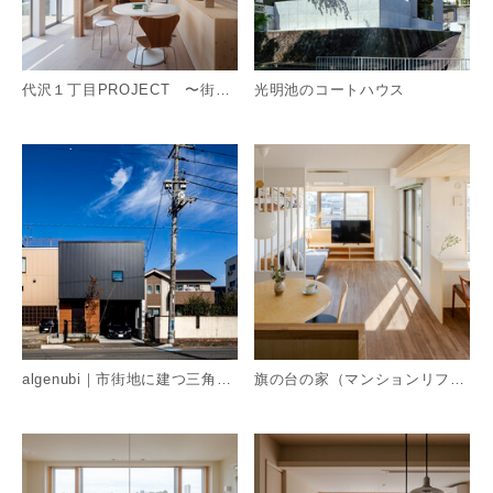
代沢１丁目PROJECT 〜街並みを取り込む〜
光明池のコートハウス
詳細を見る
詳
algenubi｜市街地に建つ三角形の中庭を持つ住宅
旗の台の家（マンションリフォーム）
詳細を見る
詳