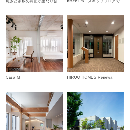
風景と家族の気配が重なり合う、立体的なコンテンポラリー住宅
brachium｜スキップフロアで螺旋状に植栽を巡る住宅 ​
詳細を見る
詳
Casa M
HIROO HOMES Renewal
詳細を見る
詳