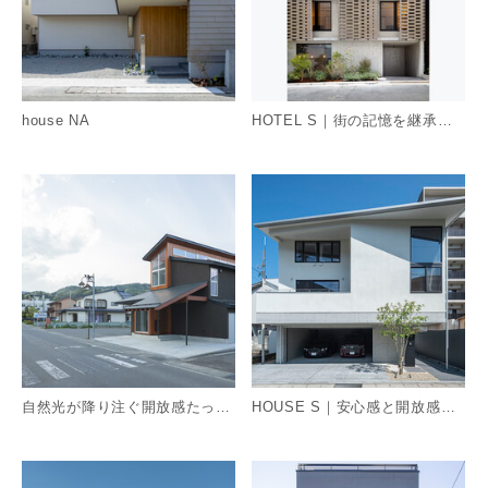
house NA
HOTEL S｜街の記憶を継承するホテル
詳細を見る
詳
自然光が降り注ぐ開放感たっぷりの家
HOUSE S｜安心感と開放感を両立する住宅
詳細を見る
詳