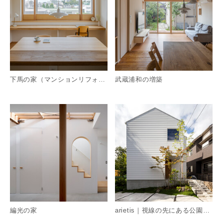
下馬の家（マンションリフォーム）
武蔵浦和の増築
詳細を見る
詳
編光の家
arietis｜視線の先にある公園の緑を楽しむ住宅