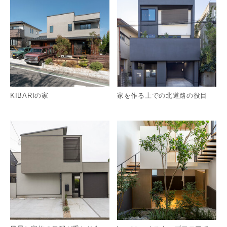
KIBARIの家
家を作る上での北道路の役目
詳細を見る
詳