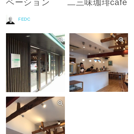
ベーション 二三味珈琲cafe
FEDC
写真を拡大する
写
写真を拡大する