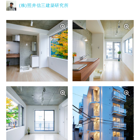
(株)照井信三建築研究所
写真を拡大する
写
写真を拡大する
写