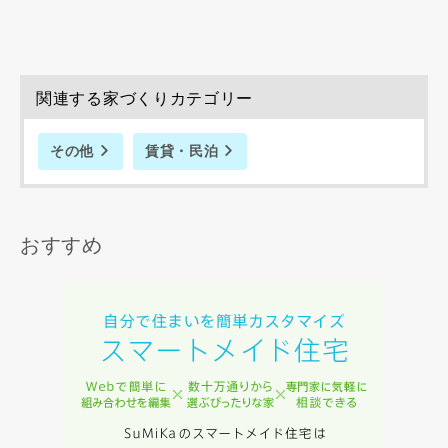
関連する家づくりカテゴリー
同居する家族構成
その他
賃貸・民泊
おすすめ
資料請求にあたっての注意事項
当社は，当社の
プライバシーポリシー
に則って，いただい
た情報を利用します。
当社はお客様からいただいた個人情報を，お客様が指定され
た専門家へ提供すること、または当社サービスのご案内のた
めに利用します。
当社は、本サービス又は利用契約に関し，お客様に発生した
損害について、債務不履行責任、不法行為責任、その他の法