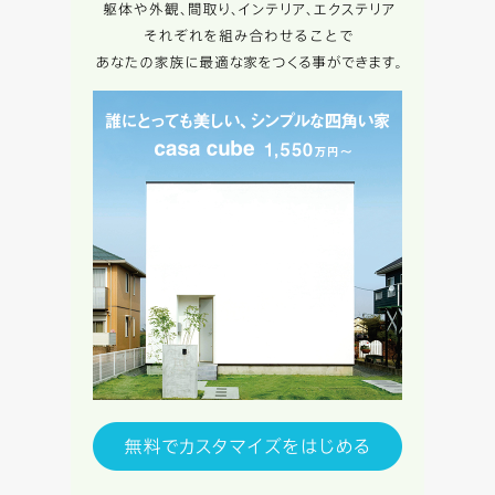
資料請求にあたっての注意事項
当社は，当社の
プライバシーポリシー
に則って，いただい
た情報を利用します。
当社はお客様からいただいた個人情報を，お客様が指定され
た専門家へ提供すること、または当社サービスのご案内のた
めに利用します。
当社は、本サービス又は利用契約に関し，お客様に発生した
損害について、債務不履行責任、不法行為責任、その他の法
律上の請求原因の如何を問わず賠償の責任を負わないものと
します。
当社は、お客様が本サービスを利用することにより第三者と
の間で生じた紛争等について一切責任を負わないものとしま
す。
入力内容を送信する