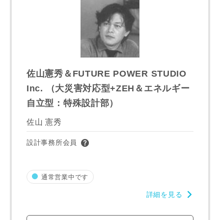
お名前
佐山憲秀＆FUTURE POWER STUDIO
Inc. （大災害対応型+ZEH＆エネルギー
自立型：特殊設計部）
メールアドレス
佐山 憲秀
設計事務所会員
ご住所
通常営業中です
郵便番号
詳細を見る
-