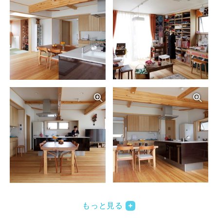
写真を拡大する
写
写真を拡大する
写
もっと見る