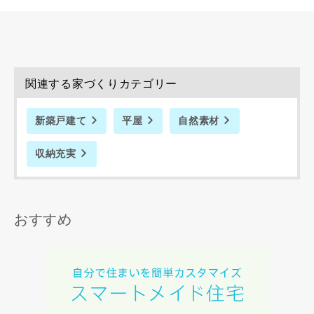
完成希望時期
関連する家づくりカテゴリー
新築戸建て
平屋
自然素材
同居する家族構成
収納充実
おすすめ
資料請求にあたっての注意事項
当社は，当社の
プライバシーポリシー
に則って，いただい
た情報を利用します。
当社はお客様からいただいた個人情報を，お客様が指定され
た専門家へ提供すること、または当社サービスのご案内のた