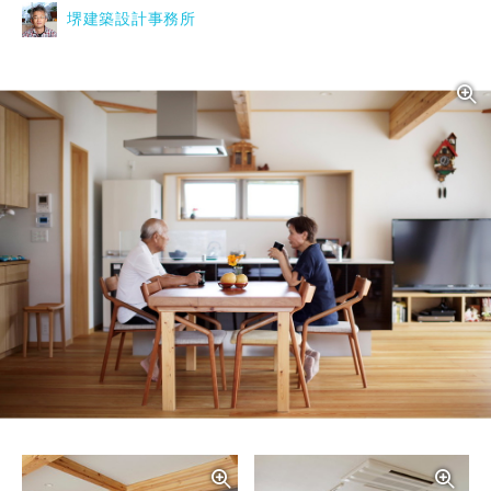
堺建築設計事務所
写真を拡大する
写