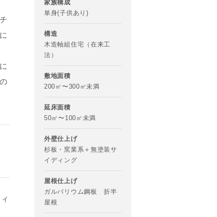
家族構成
単身(子供あり)
チ
構造
に
木造軸組住宅（在来工
法）
に
敷地面積
の
200㎡〜300㎡未満
延床面積
50㎡〜100㎡未満
外壁仕上げ
杉板・窯業系＋無塗装サ
イディング
屋根仕上げ
ガルバリウム鋼板 折半
フィ
屋根