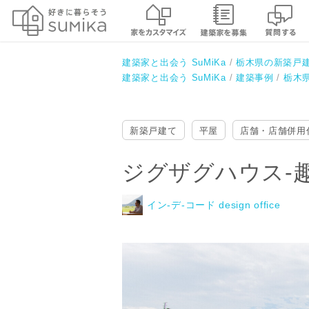
ジグザグハウス-趣味室併用住宅-
イン-デ-コード design office
建築家と出会う SuMiKa
栃木県の新築戸
建築家と出会う SuMiKa
建築事例
栃木
新築戸建て
平屋
店舗・店舗併用
ジグザグハウス-
イン-デ-コード design office