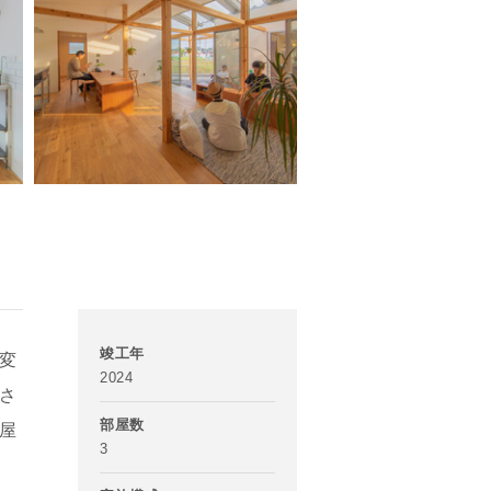
竣工年
変
2024
さ
部屋数
屋
3