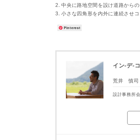
2. 中央に路地空間を設け道路か
3. 小さな四角形を内外に連続さ
Pinterest
イン-デ-コー
荒井 慎司
設計事務所