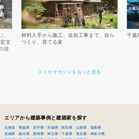
に、
材料入手から施工、追加工事まで。自ら
千葉
中宏文
つくり、育てる家
の目
スミカマガジンをもっと見る
エリアから建築事例と建築家を探す
北海道
青森県
岩手県
宮城県
秋田県
山形県
福島県
茨城県
栃木県
群馬県
埼玉県
千葉県
東京都
神奈川県