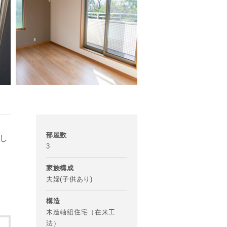
部屋数
し
3
家族構成
夫婦(子供あり)
構造
木造軸組住宅（在来工
法）