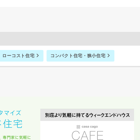
閉じる
万円〜
期
ローコスト住宅
コンパクト住宅・狭小住宅
族構成
資料請求にあたっての注意事項
社の
プライバシーポリシー
に則って，いただいた情報を利用します。
様からいただいた個人情報を，お客様が指定された専門家へ提供すること、ま
のために利用します。
サービス又は利用契約に関し，お客様に発生した損害について、債務不履行責
の法律上の請求原因の如何を問わず賠償の責任を負わないものとします。