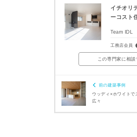
イチオリ
ご住所
ーコスト
Team IDL
工務店会員
この専門家に相談
前の建築事例
ウッディ×ホワイトで
広々
建築予定地
専門家の都合
了承ください