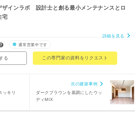
デザインラボ 設計士と創る最小メンテナンスとロ
郵便番号
-
住宅
都道府県
詳細を見る
通常営業中です
市区町村
この専門家の資料をリクエスト
する
町名
番地、建物名
次の建築事例
スッキリ
ダークブラウンを基調にしたウッ
ディMIX
により、資料の送付が遅くなったり、送付できない場合があります。
。