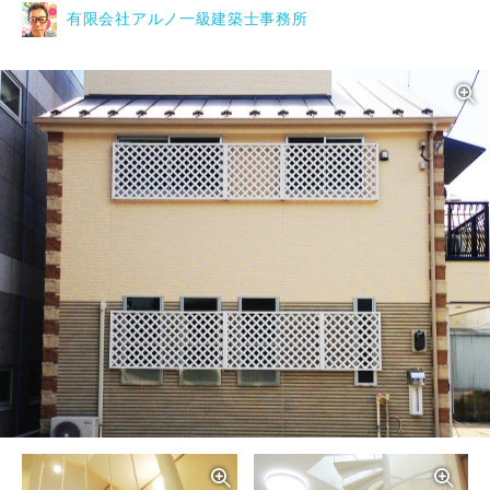
有限会社アルノ一級建築士事務所
写真を拡大する
写