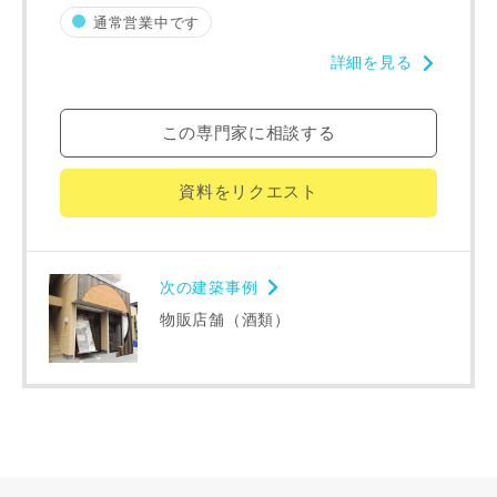
通常営業中です
詳細を見る
この専門家に相談する
同居する家族構成
資料をリクエスト
次の建築事例
資料請求にあたっての注意事項
物販店舗（酒類）
当社は，当社の
プライバシーポリシー
に則って，いただい
た情報を利用します。
当社はお客様からいただいた個人情報を，お客様が指定され
た専門家へ提供すること、または当社サービスのご案内のた
めに利用します。
当社は、本サービス又は利用契約に関し，お客様に発生した
損害について、債務不履行責任、不法行為責任、その他の法