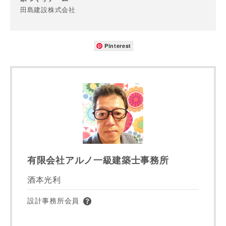
田島建設株式会社
番地、建物名
Pinterest
建築予定地
専門家の都合により、資料の送付が遅くなったり、送付でき
ない場合があります。あらかじめご了承ください。
希望の予算
閉じる
有限会社アルノ一級建築士事務所
万円〜
万円
酒本光利
設計事務所会員
完成希望時期