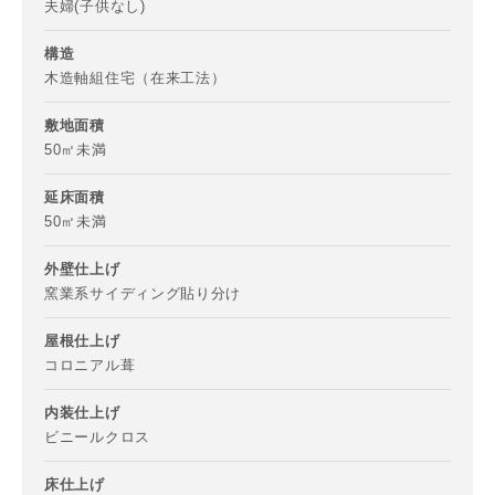
夫婦(子供なし)
構造
木造軸組住宅（在来工法）
敷地面積
50㎡未満
延床面積
50㎡未満
外壁仕上げ
窯業系サイディング貼り分け
お名前
屋根仕上げ
コロニアル葺
内装仕上げ
ビニールクロス
メールアドレス
床仕上げ