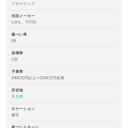
フローリング
住設メーカー
LIXIL、TOTO
ご住所
建ぺい率
郵便番号
59
-
容積率
120
都道府県
予算帯
2000万円以上〜2500万円未満
市区町村
所在地
東京都
ロケーション
町名
都市
家づくりチーム