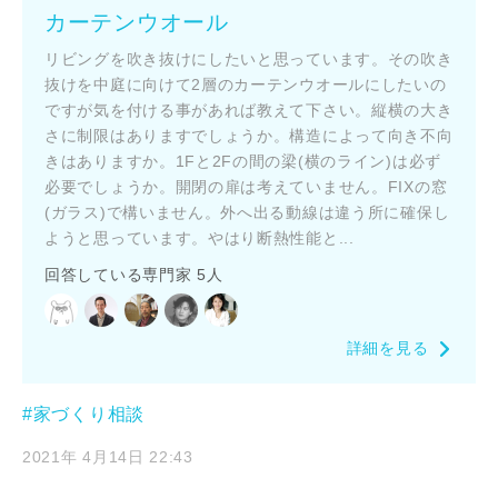
カーテンウオール
リビングを吹き抜けにしたいと思っています。その吹き
閉じる
抜けを中庭に向けて2層のカーテンウオールにしたいの
キャンセル
ですが気を付ける事があれば教えて下さい。縦横の大き
さに制限はありますでしょうか。構造によって向き不向
きはありますか。1Fと2Fの間の梁(横のライン)は必ず
SuMiKaにユーザー登録する
必要でしょうか。開閉の扉は考えていません。FIXの窓
(ガラス)で構いません。外へ出る動線は違う所に確保し
ログイン
ようと思っています。やはり断熱性能と...
回答している専門家 5人
詳細を見る
#家づくり相談
2021年 4月14日 22:43