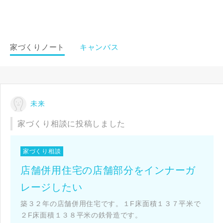
家づくりノート
キャンバス
未来
家づくり相談に投稿しました
閉じる
閉じる
閉じる
家づくり相談
キャンセル
店舗併用住宅の店舗部分をインナーガ
レージしたい
SuMiKaにユーザー登録する
築３２年の店舗併用住宅です。１F床面積１３７平米で
２F床面積１３８平米の鉄骨造です。
ログイン