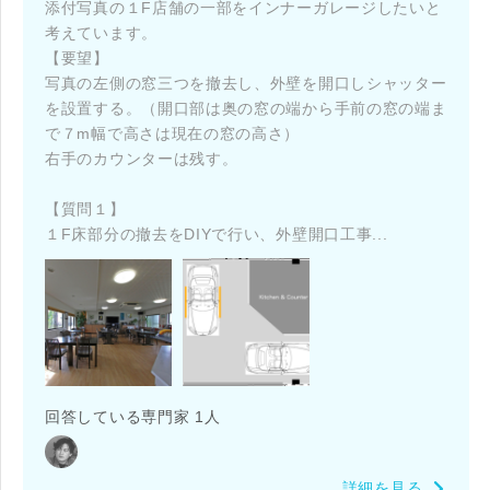
添付写真の１F店舗の一部をインナーガレージしたいと
考えています。
【要望】
写真の左側の窓三つを撤去し、外壁を開口しシャッター
を設置する。（開口部は奥の窓の端から手前の窓の端ま
で７m幅で高さは現在の窓の高さ）
右手のカウンターは残す。
【質問１】
１F床部分の撤去をDIYで行い、外壁開口工事...
回答している専門家 1人
詳細を見る