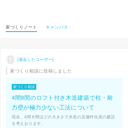
家づくりノート
キャンバス
[退会したユーザー]
閉じる
閉じる
閉じる
キャンセル
家づくり相談に投稿しました
家づくり相談
SuMiKaにユーザー登録する
4間8間のロフト付き木造建築で柱・耐
ログイン
力壁が極力少ない工法について
現在、4間８間ほどの大きさで木造の店舗件住居の建設
を考えおります。