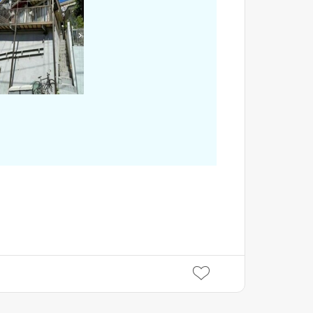
閉じる
閉じる
閉じる
キャンセル
SuMiKaにユーザー登録す