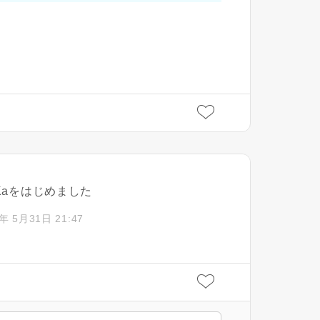
iKaをはじめました
閉じる
閉じる
閉じる
年 5月31日 21:47
キャンセル
SuMiKaにユーザー登録す
ログイン