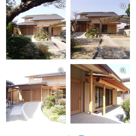
写真を拡大する
写
写真を拡大する
写