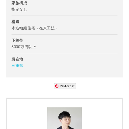
家族構成
指定なし
構造
木造軸組住宅（在来工法）
予算帯
写真を拡大する
写
5000万円以上
所在地
三重県
Pinterest
写真を拡大する
写