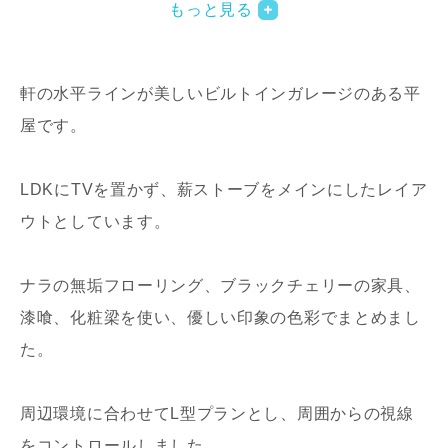
もっと見る
軒の水平ラインが美しいビルトインガレージのある平
屋です。
LDKにTVを置かず、薪ストーブをメインにしたレイア
写真を拡大する
写
ウトとしています。
ナラの無垢フローリング、ブラックチェリーの家具、
漆喰、化粧梁を使い、優しい印象の色彩でまとめまし
た。
写真を拡大する
写
周辺環境に合わせてL型プランとし、周囲からの視線
をコントロールしました。