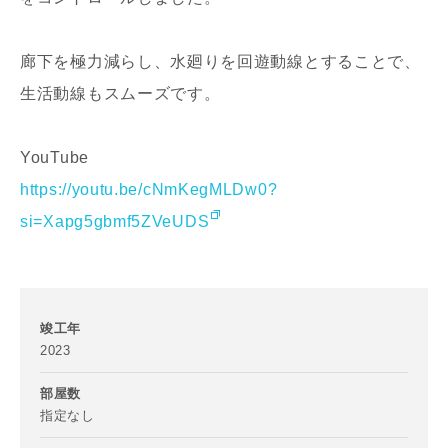
廊下を極力減らし、水廻りを回遊動線とすることで、
生活動線もスムーズです。
YouTube
写真を拡大する
写
https://youtu.be/cNmKegMLDw0?
si=Xapg5gbmf5ZVeUDS
竣工年
2023
写真を拡大する
写
部屋数
指定なし