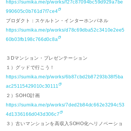
https://sumika.me/p/works/f27c87094bc59d929a7be
990605c0b761d7f7ce4
プロダクト：スケルトン・インターホンパネル
https://sumika.me/p/works/d78c69dba52c3410e2ee5
60b03fb198c766d0c8a
３Dマンション・プレゼンテーション
１）グッドで行こう！
https://sumika.me/p/works/6b87cbd2b87293b38f5ba
ac25115429010c30111
２）SOHO計画
https://sumika.me/p/works/7ded2b84dc662e3294c53
4d1336166d043d306c7
３）古いマンションを高収入SOHO化へリノベーショ
お名前