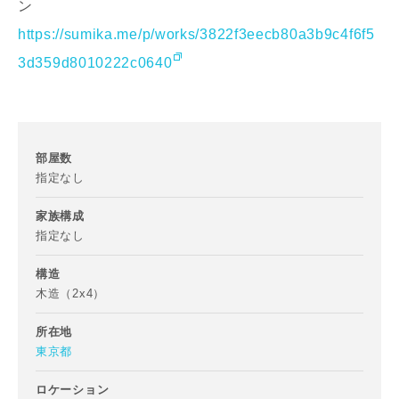
ン
https://sumika.me/p/works/3822f3eecb80a3b9c4f6f5
3d359d8010222c0640
メールアドレス
部屋数
指定なし
ご住所
家族構成
指定なし
郵便番号
-
構造
木造（2x4）
都道府県
所在地
東京都
ロケーション
市区町村