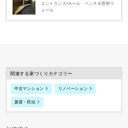
当社は，当社の
プライバシーポリシー
に則って，いただい
エントランス•ホール ベンチ＆照明ウ
た情報を利用します。
ォール
当社はお客様からいただいた個人情報を，お客様が指定され
た専門家へ提供すること、または当社サービスのご案内のた
めに利用します。
当社は、本サービス又は利用契約に関し，お客様に発生した
損害について、債務不履行責任、不法行為責任、その他の法
律上の請求原因の如何を問わず賠償の責任を負わないものと
します。
当社は、お客様が本サービスを利用することにより第三者と
の間で生じた紛争等について一切責任を負わないものとしま
す。
関連する家づくりカテゴリー
中古マンション
リノベーション
入力内容を送信する
賃貸・民泊
キャンセル