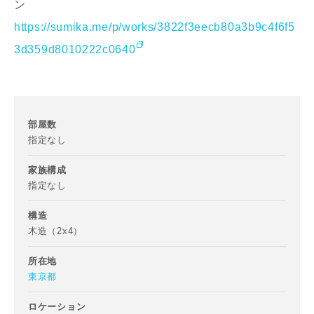
ン
https://sumika.me/p/works/3822f3eecb80a3b9c4f6f5
3d359d8010222c0640
部屋数
お名前
指定なし
家族構成
指定なし
メールアドレス
構造
木造（2x4）
所在地
東京都
ご住所
ロケーション