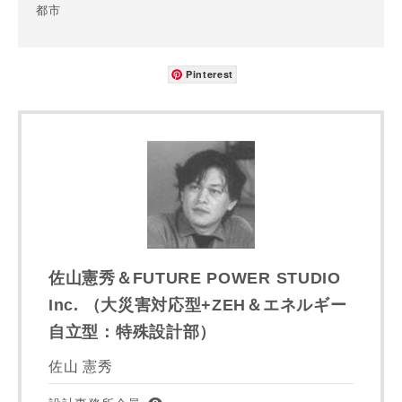
郵便番号
都市
-
Pinterest
都道府県
市区町村
町名
佐山憲秀＆FUTURE POWER STUDIO
Inc. （大災害対応型+ZEH＆エネルギー
番地、建物名
自立型：特殊設計部）
佐山 憲秀