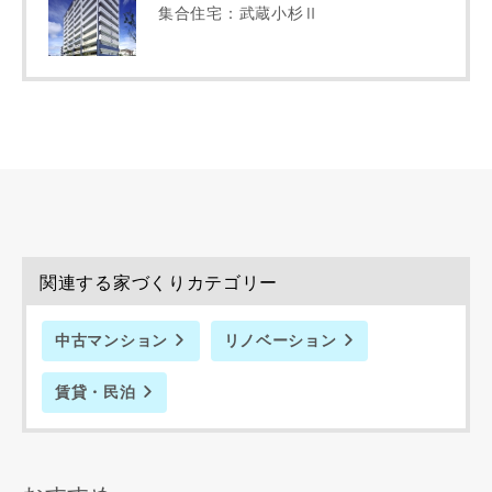
集合住宅：武蔵小杉Ⅱ
同居する家族構成
資料請求にあたっての注意事項
当社は，当社の
プライバシーポリシー
に則って，いただい
た情報を利用します。
当社はお客様からいただいた個人情報を，お客様が指定され
関連する家づくりカテゴリー
た専門家へ提供すること、または当社サービスのご案内のた
めに利用します。
当社は、本サービス又は利用契約に関し，お客様に発生した
中古マンション
リノベーション
損害について、債務不履行責任、不法行為責任、その他の法
律上の請求原因の如何を問わず賠償の責任を負わないものと
賃貸・民泊
します。
当社は、お客様が本サービスを利用することにより第三者と
の間で生じた紛争等について一切責任を負わないものとしま
す。