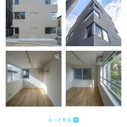
写真を拡大する
写
写真を拡大する
写
もっと見る