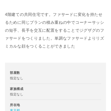
4階建ての共同住宅です。ファサードに変化を持たせ
るために同じプランの積み重ねの中でコーナーサッシ
の短手、長手を交互に配置をすることでジグザグのフ
ァサードをつくりました。単調なファサードよりリズ
写真を拡大する
写
ミカルな顔をつくることができました
部屋数
指定なし
家族構成
写真を拡大する
写
指定なし
所在地
東京都