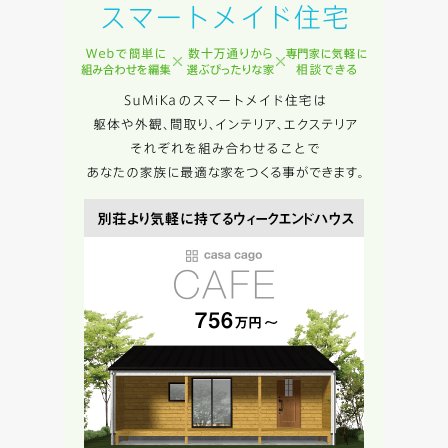
資料請求にあたっての注意事項
当社は，当社の
プライバシーポリシー
に則って，いただい
た情報を利用します。
当社はお客様からいただいた個人情報を，お客様が指定され
た専門家へ提供すること、または当社サービスのご案内のた
めに利用します。
当社は、本サービス又は利用契約に関し，お客様に発生した
損害について、債務不履行責任、不法行為責任、その他の法
律上の請求原因の如何を問わず賠償の責任を負わないものと
します。
当社は、お客様が本サービスを利用することにより第三者と
の間で生じた紛争等について一切責任を負わないものとしま
す。
入力内容を送信する