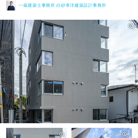
一級建築士事務所 白砂孝洋建築設計事務所
写真を拡大する
写