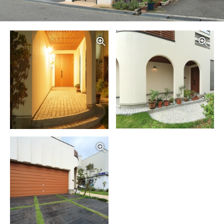
写真を拡大する
写
写真を拡大する