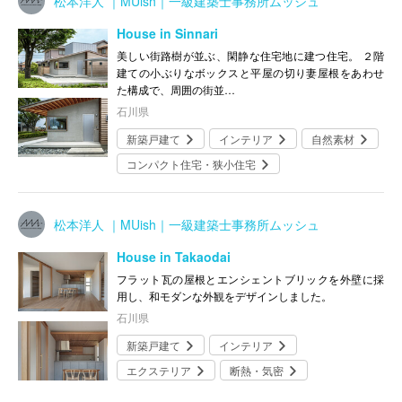
松本洋人 ｜MUish｜一級建築士事務所ムッシュ
House in Sinnari
美しい街路樹が並ぶ、閑静な住宅地に建つ住宅。 ２階
建ての小ぶりなボックスと平屋の切り妻屋根をあわせ
た構成で、周囲の街並…
石川県
新築戸建て
インテリア
自然素材
コンパクト住宅・狭小住宅
松本洋人 ｜MUish｜一級建築士事務所ムッシュ
House in Takaodai
フラット瓦の屋根とエンシェントブリックを外壁に採
用し、和モダンな外観をデザインしました。
石川県
新築戸建て
インテリア
エクステリア
断熱・気密