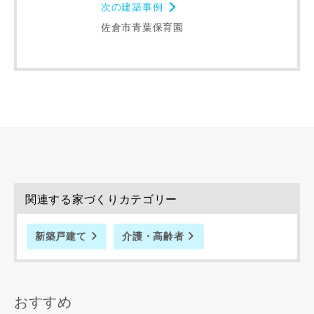
次の建築事例
佐倉市青葉保育園
完成希望時期
同居する家族構成
関連する家づくりカテゴリー
新築戸建て
介護・高齢者
資料請求にあたっての注意事項
当社は，当社の
プライバシーポリシー
に則って，いただい
た情報を利用します。
おすすめ
当社はお客様からいただいた個人情報を，お客様が指定され