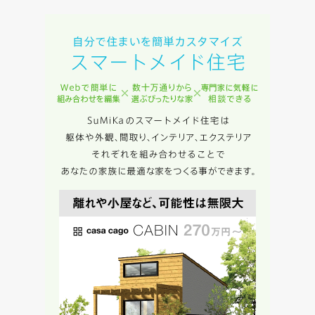
た専門家へ提供すること、または当社サービスのご案内のた
めに利用します。
当社は、本サービス又は利用契約に関し，お客様に発生した
損害について、債務不履行責任、不法行為責任、その他の法
律上の請求原因の如何を問わず賠償の責任を負わないものと
します。
当社は、お客様が本サービスを利用することにより第三者と
の間で生じた紛争等について一切責任を負わないものとしま
す。
入力内容を送信する
キャンセル