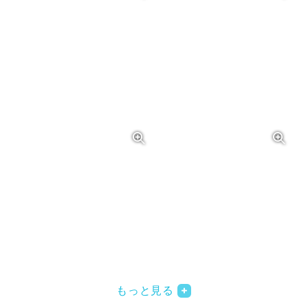
写真を拡大する
写
写真を拡大する
写
もっと見る