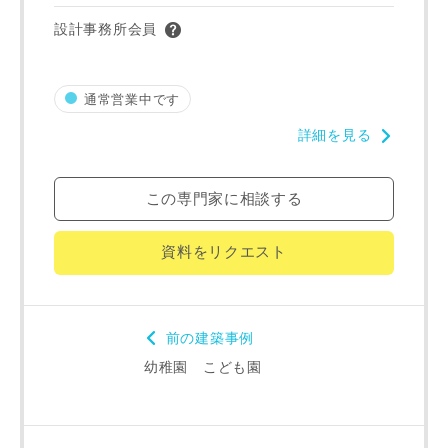
町名
設計事務所会員
通常営業中です
番地、建物名
詳細を見る
この専門家に相談する
建築予定地
資料をリクエスト
専門家の都合により、資料の送付が遅くなったり、送付でき
前の建築事例
ない場合があります。あらかじめご了承ください。
幼稚園 こども園
希望の予算
閉じる
万円〜
万円