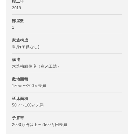
竣工年
2019
部屋数
1
家族構成
単身(子供なし)
構造
木造軸組住宅（在来工法）
敷地面積
150㎡〜200㎡未満
延床面積
50㎡〜100㎡未満
お名前
予算帯
2000万円以上〜2500万円未満