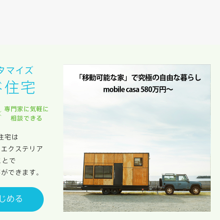
族構成
資料請求にあたっての注意事項
社の
プライバシーポリシー
に則って，いただいた情報を利用します。
様からいただいた個人情報を，お客様が指定された専門家へ提供すること、ま
のために利用します。
サービス又は利用契約に関し，お客様に発生した損害について、債務不履行責
の法律上の請求原因の如何を問わず賠償の責任を負わないものとします。
客様が本サービスを利用することにより第三者との間で生じた紛争等について
します。
キャンセル
入力内容を送信する