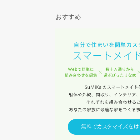
おすすめ
同居する家
当社は，当
当社はお客
スのご案内
当社は、本
任、その他
当社は、お
ないものと