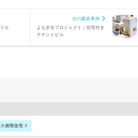
市区町村
次の建築事例
町名
トリエ
よもぎ台プロジェクト｜住宅付き
テナントビル
番地、建物名
により、資料の送付が遅くなったり、送付できない場合があります。
。
閉じる
万円〜
ィス併用住宅
期