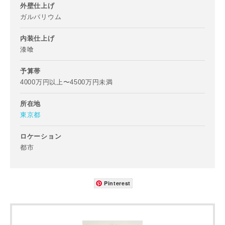
外壁仕上げ
ご住所
ガルバリウム
郵便番号
内装仕上げ
-
漆喰
予算帯
都道府県
4000万円以上〜4500万円未満
所在地
東京都
市区町村
ロケーション
都市
町名
Pinterest
番地、建物名