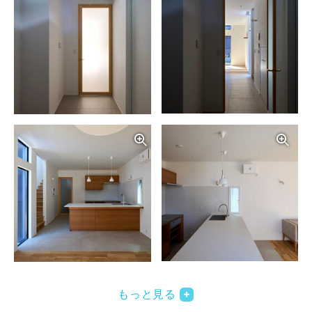
写真を拡大する
写
写真を拡大する
写
もっと見る