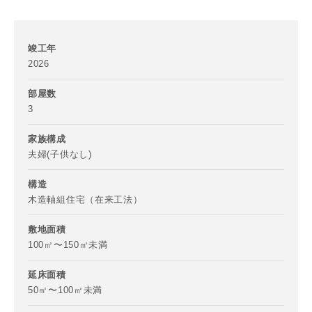
竣工年
2026
部屋数
3
家族構成
夫婦(子供なし)
お名前
構造
木造軸組住宅（在来工法）
敷地面積
100㎡〜150㎡未満
メールアドレス
延床面積
50㎡〜100㎡未満