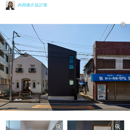
内田雄介設計室
写真を拡大する
写