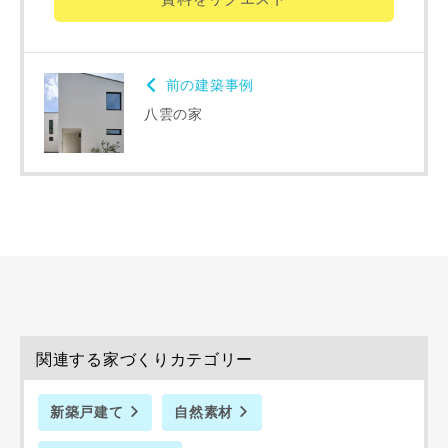
前の建築事例
同居する家族構成
八雲の家
資料請求にあたっての注意事項
当社は，当社の
プライバシーポリシー
に則って，いただい
た情報を利用します。
当社はお客様からいただいた個人情報を，お客様が指定され
た専門家へ提供すること、または当社サービスのご案内のた
めに利用します。
当社は、本サービス又は利用契約に関し，お客様に発生した
関連する家づくりカテゴリー
損害について、債務不履行責任、不法行為責任、その他の法
律上の請求原因の如何を問わず賠償の責任を負わないものと
新築戸建て
自然素材
します。
当社は、お客様が本サービスを利用することにより第三者と