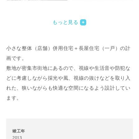
写真を拡大する
写
もっと見る
小さな整体（店舗）併用住宅＋長屋住宅（一戸）の計
画です。
敷地が密集市街地にあるので、視線や生活音や防犯な
どに考慮しながら採光や風、視線の抜けなどを取り入
写真を拡大する
写
れた、狭いながらも快適な空間になるよう設計してい
ます。
竣工年
2013