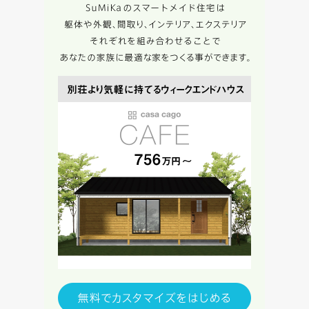
資料請求にあたっての注意事項
当社は，当社の
プライバシーポリシー
に則って，いただい
た情報を利用します。
当社はお客様からいただいた個人情報を，お客様が指定され
た専門家へ提供すること、または当社サービスのご案内のた
めに利用します。
当社は、本サービス又は利用契約に関し，お客様に発生した
損害について、債務不履行責任、不法行為責任、その他の法
律上の請求原因の如何を問わず賠償の責任を負わないものと
します。
当社は、お客様が本サービスを利用することにより第三者と
の間で生じた紛争等について一切責任を負わないものとしま
す。
入力内容を送信する