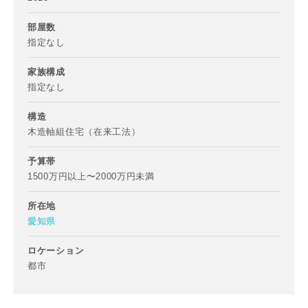
写真を拡大する
写
部屋数
指定なし
家族構成
指定なし
構造
木造軸組住宅（在来工法）
予算帯
1500万円以上〜2000万円未満
所在地
愛知県
ロケーション
都市