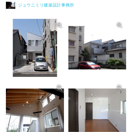
ジュウニミリ建築設計事務所
写真を拡大する
写
写真を拡大する
写