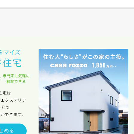
期
族構成
資料請求にあたっての注意事項
社の
プライバシーポリシー
に則って，いただいた情報を利用します。
様からいただいた個人情報を，お客様が指定された専門家へ提供すること、ま
のために利用します。
サービス又は利用契約に関し，お客様に発生した損害について、債務不履行責
の法律上の請求原因の如何を問わず賠償の責任を負わないものとします。
客様が本サービスを利用することにより第三者との間で生じた紛争等について
します。