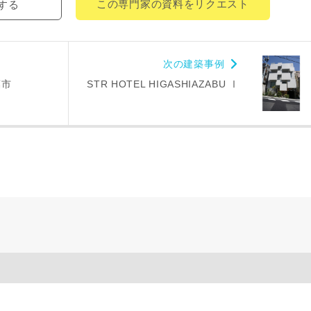
この専門家の資料をリクエスト
する
都道府県
市区町村
次の建築事例
町名
葉市
STR HOTEL HIGASHIAZABU Ⅰ
番地、建物名
により、資料の送付が遅くなったり、送付できない場合があります。
。
閉じる
万円〜