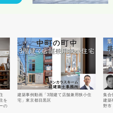
キャンセル
入力内容を送信する
住
建築事例動画「3階建て店舗兼用狭小住
集合
主を
宅」東京都目黒区
建築
ーの
野市