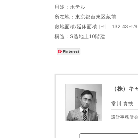
用途：ホテル
所在地：東京都台東区蔵前
敷地面積/延床面積 [㎡]：132.43㎡/9
構造：S造地上10階建
Pinterest
お名前
（株）キ
メールアド
常川 貴扶
設計事務所
ご住所