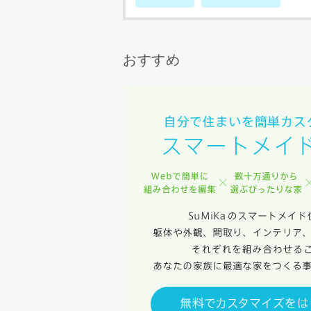
完成希望時
おすすめ
同居する家
当社は，当
当社はお客
スのご案内
当社は、本
任、その他
当社は、お
ないものと