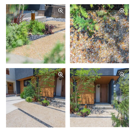
写真を拡大する
写
写真を拡大する
写