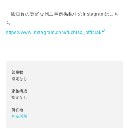
・風知蒼の豊富な施工事例掲載中のInstagramはこち
ら
お名前
https://www.instagram.com/fuchiso_official/
メールアドレス
部屋数
指定なし
家族構成
指定なし
ご住所
郵便番号
所在地
神奈川県
-