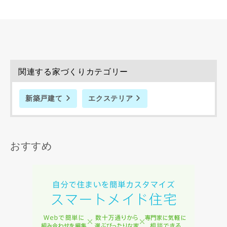
資料請求にあたっての注意事項
当社は，当社の
プライバシーポリシー
に則って，いただい
た情報を利用します。
関連する家づくりカテゴリー
当社はお客様からいただいた個人情報を，お客様が指定され
た専門家へ提供すること、または当社サービスのご案内のた
新築戸建て
エクステリア
めに利用します。
当社は、本サービス又は利用契約に関し，お客様に発生した
損害について、債務不履行責任、不法行為責任、その他の法
律上の請求原因の如何を問わず賠償の責任を負わないものと
おすすめ
します。
当社は、お客様が本サービスを利用することにより第三者と
の間で生じた紛争等について一切責任を負わないものとしま
す。
入力内容を送信する