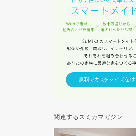
当社は、本
任、その他
当社は、お
ないものと
関連するスミカマガジン