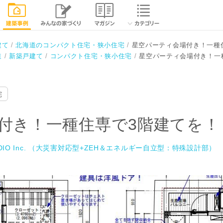
で3階建てを！
相談する
IO Inc. （大災害対応型+ZEH＆エネルギー自立型：
閉じる
建て
北海道のコンパクト住宅・狭小住宅
星空パーティ会場付き！一種
道
新築戸建て
コンパクト住宅・狭小住宅
星空パーティ会場付き！一
宅
付き！一種住専で3階建てを！
UDIO Inc. （大災害対応型+ZEH＆エネルギー自立型：特殊設計部）