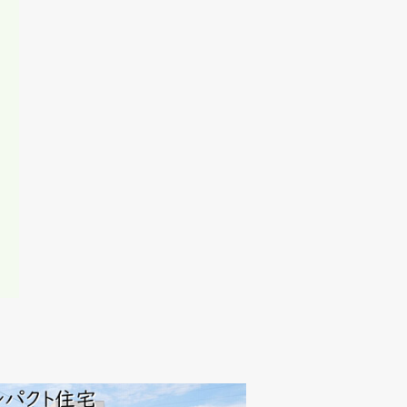
任、不法行為責
一切責任を負わ