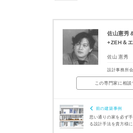
ご住所
佐山憲秀＆F
+ZEH
佐山 憲秀
設計事務所
この専門家に相談
前の建築事例
建築予定地
思い通りの家を必ず手
る設計手法を貴方様に
専門家の都合