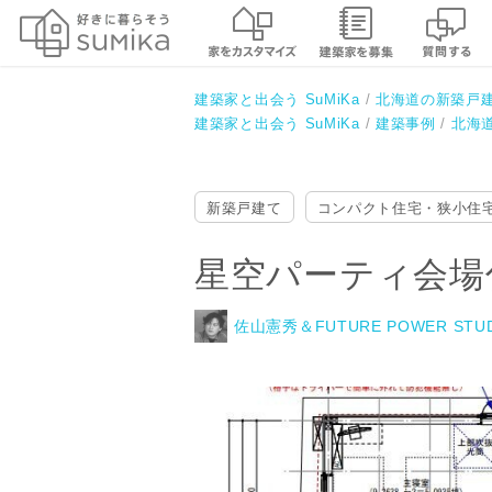
星空パーティ会場付き！一種住専
佐山憲秀＆FUTURE POWER STUD
特殊設計部）
建築家と出会う SuMiKa
北海道の新築戸
建築家と出会う SuMiKa
建築事例
北海
新築戸建て
コンパクト住宅・狭小住
星空パーティ会場
佐山憲秀＆FUTURE POWER ST