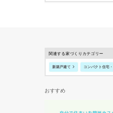
了承ください
希望の予算
完成希望時
関連する家づくりカテゴリー
新築戸建て
コンパクト住宅
同居する家
おすすめ
当社は，当
当社はお客
スのご案内