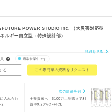
郵便番号
-
UTURE POWER STUDIO Inc. （大災害対応型
都道府県
＆エネルギー自立型：特殊設計部）
市区町村
詳細を見る
会員
通常営業中です
町名
この専門家の資料をリクエスト
する
番地、建物名
次の建築事例
に入れられ
全投資家へ：6100万土地購入で利
-2
益率9.23％OFFICE
により、資料の送付が遅くなったり、送付できない場合があります。