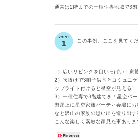
通常は2階までの一種住専地域で3
この事例、ここを見てく
1
1）広いリビングを目いっぱい！家
2）吹抜けで3階子供室とコミュニ
ップライト付けると星空が見える！
3）一種住専で3階建てを！星空パ
階屋上に星空家族パーティ会場にお
お名前
なと沢山の家族の思い出を造り出す
こんな楽しく素敵な家見た事ありま
Pinterest
メールアド