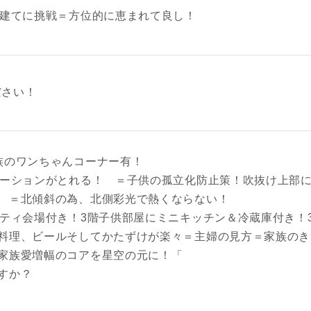
階建てに挑戦＝方位的に恵まれて良し！
ださい！
族のワンちゃんコーナー有！
ケーションがとれる！ ＝子供の孤立化防止策！吹抜け上部
 ＝北傾斜の為、北側彩光で熱くならない！
ーティ会場付き！3階子供部屋にミニキッチン＆冷蔵庫付き！
料理、ビールそしてかたずけが楽々＝主婦の見方＝家族のき
家族愛増幅のコアを星空の元に！「
すか？
レス