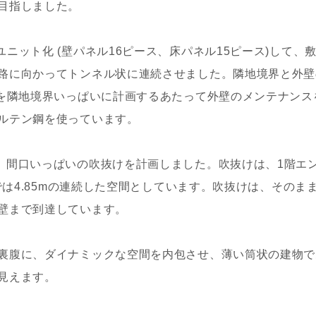
目指しました。
ニット化 (壁パネル16ピース、床パネル15ピース)して、
路に向かってトンネル状に連続させました。隣地境界と外壁
物を隣地境界いっぱいに計画するあたって外壁のメンテナンス
ルテン鋼を使っています。
、間口いっぱいの吹抜けを計画しました。吹抜けは、1階エ
ルでは4.85mの連続した空間としています。吹抜けは、そのま
壁まで到達しています。
裏腹に、ダイナミックな空間を内包させ、薄い筒状の建物で
見えます。