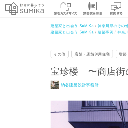
宝珍楼 〜商店街のヴォイド、吹
納谷建築設計事務所
建築家と出会う SuMiKa
神奈川県のその
建築家と出会う SuMiKa
建築事例
神奈
その他
店舗・店舗併用住宅
増築
宝珍楼 〜商店街
納谷建築設計事務所