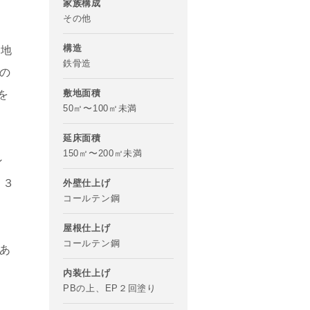
家族構成
その他
構造
敷地
鉄骨造
の
敷地面積
を
50㎡〜100㎡未満
延床面積
150㎡〜200㎡未満
ン
ま３
外壁仕上げ
コールテン鋼
屋根仕上げ
コールテン鋼
あ
内装仕上げ
PBの上、EP２回塗り