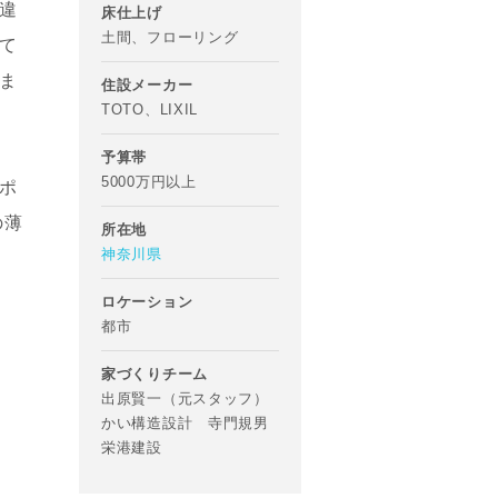
違
床仕上げ
土間、フローリング
て
ま
住設メーカー
TOTO、LIXIL
予算帯
5000万円以上
ポ
の薄
所在地
神奈川県
ロケーション
都市
家づくりチーム
出原賢一（元スタッフ）
かい構造設計 寺門規男
栄港建設