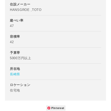
住設メーカー
番地、建物名
HANSGROE ,TOTO
建ぺい率
47
建築予定地
容積率
42
予算帯
5000万円以上
専門家の都合により、資料の送付が遅くなったり、送付でき
ない場合があります。あらかじめご了承ください。
所在地
長崎県
希望の予算
閉じる
ロケーション
万円〜
万円
住宅地
完成希望時期
Pinterest