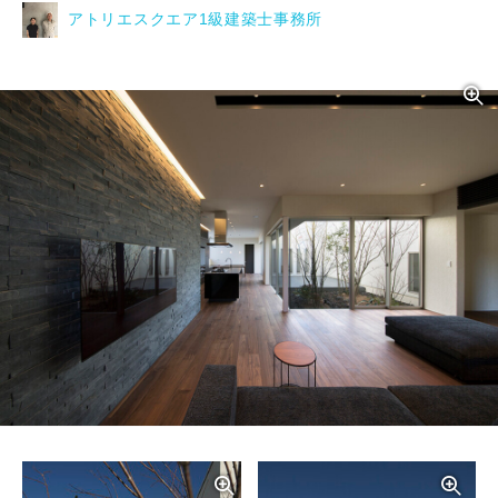
アトリエスクエア1級建築士事務所
写真を拡大する
写