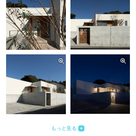
写真を拡大する
写
写真を拡大する
写
もっと見る