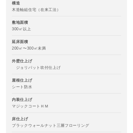
構造
木造軸組住宅（在来工法）
敷地面積
ご住所
300㎡以上
郵便番号
延床面積
-
200㎡〜300㎡未満
外壁仕上げ
都道府県
ジョリパット吹付仕上げ
屋根仕上げ
シート防水
市区町村
内装仕上げ
マジックコートＨＭ
町名
床仕上げ
ブラックウォールナット三層フローリング