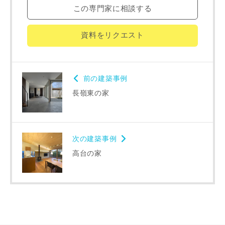
律上の請求原因の如何を問わず賠償の責任を負わないものと
この専門家に相談する
します。
当社は、お客様が本サービスを利用することにより第三者と
資料をリクエスト
の間で生じた紛争等について一切責任を負わないものとしま
す。
前の建築事例
長嶺東の家
入力内容を送信する
キャンセル
次の建築事例
高台の家