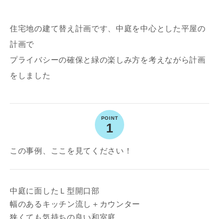
住宅地の建て替え計画です、中庭を中心とした平屋の
計画で
プライバシーの確保と緑の楽しみ方を考えながら計画
をしました
写真を拡大する
写
1
この事例、ここを見てください！
写真を拡大する
写
中庭に面したＬ型開口部
幅のあるキッチン流し＋カウンター
狭くても気持ちの良い和室庭