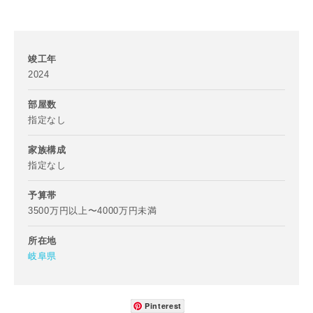
番地、建物名
竣工年
2024
部屋数
建築予定地
指定なし
家族構成
指定なし
専門家の都合により、資料の送付が遅くなったり、送付でき
ない場合があります。あらかじめご了承ください。
予算帯
3500万円以上〜4000万円未満
希望の予算
閉じる
所在地
万円〜
万円
岐阜県
Pinterest