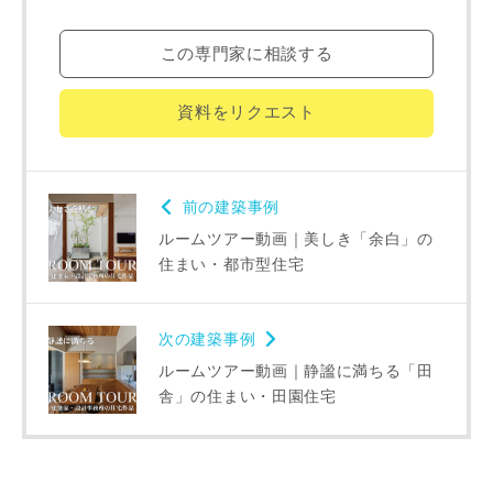
損害について、債務不履行責任、不法行為責任、その他の法
律上の請求原因の如何を問わず賠償の責任を負わないものと
この専門家に相談する
します。
当社は、お客様が本サービスを利用することにより第三者と
の間で生じた紛争等について一切責任を負わないものとしま
資料をリクエスト
す。
前の建築事例
入力内容を送信する
ルームツアー動画｜美しき「余白」の
住まい・都市型住宅
キャンセル
次の建築事例
ルームツアー動画｜静謐に満ちる「田
舎」の住まい・田園住宅