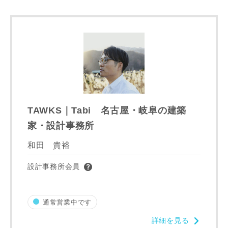
完成希望時期
同居する家族構成
TAWKS｜Tabi 名古屋・岐阜の建築
家・設計事務所
和田 貴裕
資料請求にあたっての注意事項
当社は，当社の
プライバシーポリシー
に則って，いただい
設計事務所会員
た情報を利用します。
当社はお客様からいただいた個人情報を，お客様が指定され
た専門家へ提供すること、または当社サービスのご案内のた
通常営業中です
めに利用します。
詳細を見る
当社は、本サービス又は利用契約に関し，お客様に発生した