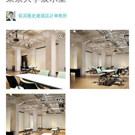
荻原雅史建築設計事務所
写真を拡大する
写
写真を拡大する