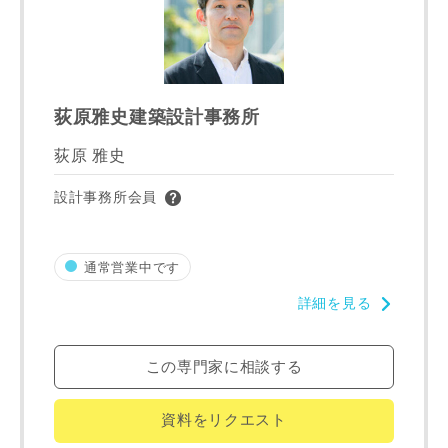
ご住所
荻原雅史建築設計事務所
郵便番号
-
荻原 雅史
設計事務所会員
都道府県
通常営業中です
市区町村
詳細を見る
この専門家に相談する
町名
資料をリクエスト