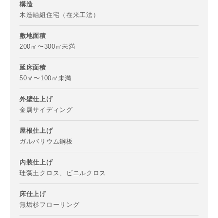
構造
木造軸組住宅（在来工法）
敷地面積
200㎡〜300㎡未満
延床面積
50㎡〜100㎡未満
外壁仕上げ
金属サイディング
お名前
屋根仕上げ
ガルバリウム鋼板
内装仕上げ
珪藻土クロス、ビニルクロス
メールアドレス
床仕上げ
無垢杉フローリング