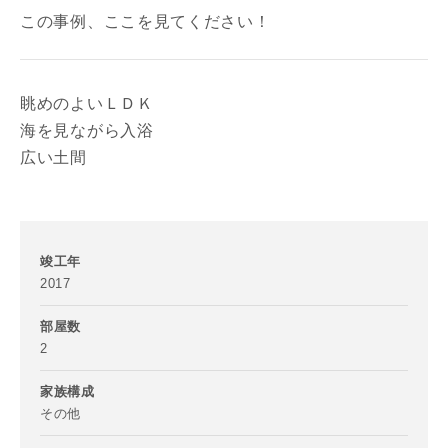
写真を拡大する
写
この事例、ここを見てください！
眺めのよいＬＤＫ
海を見ながら入浴
広い土間
写真を拡大する
写
竣工年
2017
部屋数
2
家族構成
その他