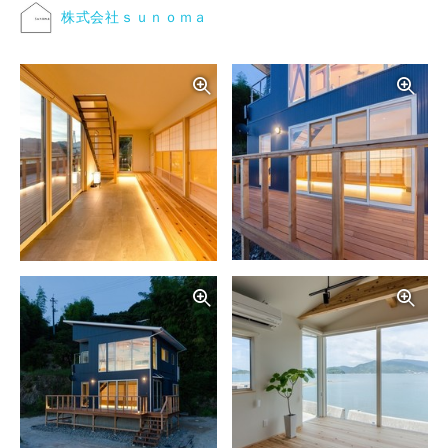
株式会社ｓｕｎｏｍａ
写真を拡大する
写
写真を拡大する
写