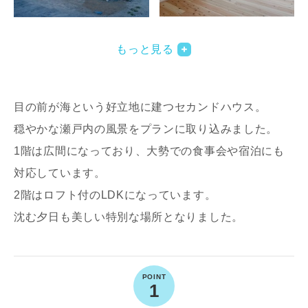
写真を拡大する
写
もっと見る
目の前が海という好立地に建つセカンドハウス。
穏やかな瀬戸内の風景をプランに取り込みました。
1階は広間になっており、大勢での食事会や宿泊にも
対応しています。
写真を拡大する
写
2階はロフト付のLDKになっています。
沈む夕日も美しい特別な場所となりました。
1