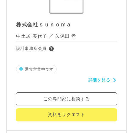
株式会社ｓｕｎｏｍａ
建築予定地
中土居 美代子 ／ 久保田 孝
設計事務所会員
専門家の都合により、資料の送付が遅くなったり、送付でき
ない場合があります。あらかじめご了承ください。
通常営業中です
希望の予算
閉じる
詳細を見る
万円〜
万円
この専門家に相談する
完成希望時期
資料をリクエスト