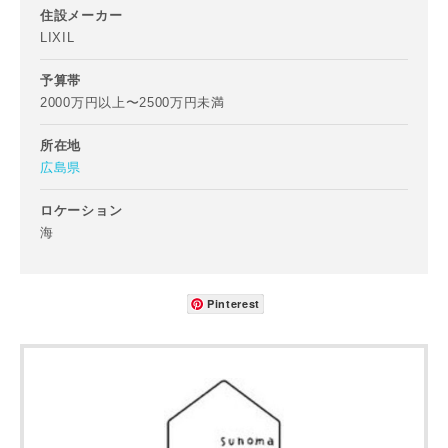
住設メーカー
ご住所
LIXIL
郵便番号
予算帯
-
2000万円以上〜2500万円未満
所在地
都道府県
広島県
ロケーション
海
市区町村
Pinterest
町名
番地、建物名