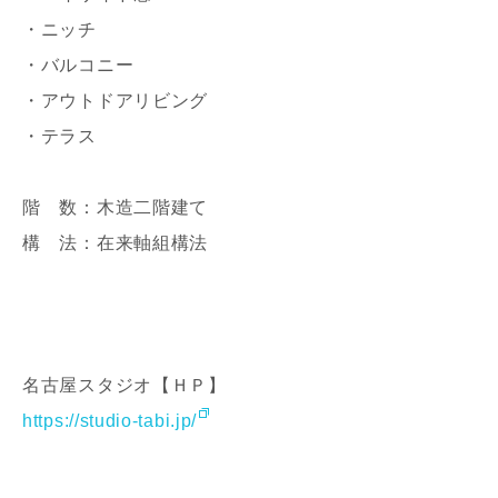
・ニッチ
・バルコニー
・アウトドアリビング
写真を拡大する
写
・テラス
階 数：木造二階建て
構 法：在来軸組構法
写真を拡大する
写
名古屋スタジオ【ＨＰ】
https://studio-tabi.jp/