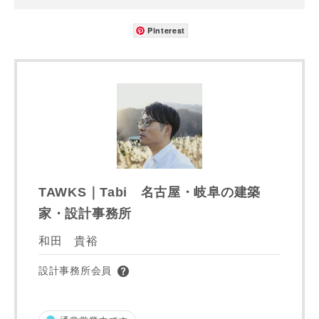
Pinterest
資料請求にあたっての注意事項
当社は，当社の
プライバシーポリシー
に則って，いただい
た情報を利用します。
当社はお客様からいただいた個人情報を，お客様が指定され
た専門家へ提供すること、または当社サービスのご案内のた
めに利用します。
当社は、本サービス又は利用契約に関し，お客様に発生した
損害について、債務不履行責任、不法行為責任、その他の法
TAWKS｜Tabi 名古屋・岐阜の建築
律上の請求原因の如何を問わず賠償の責任を負わないものと
家・設計事務所
します。
当社は、お客様が本サービスを利用することにより第三者と
和田 貴裕
の間で生じた紛争等について一切責任を負わないものとしま
す。
設計事務所会員