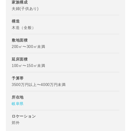
家族構成
夫婦(子供あり)
専門家の都合により、資料の送付が遅くなったり、送付でき
構造
ない場合があります。あらかじめご了承ください。
木造（全般）
希望の予算
閉じる
敷地面積
200㎡〜300㎡未満
万円〜
万円
延床面積
100㎡〜150㎡未満
完成希望時期
予算帯
3500万円以上〜4000万円未満
所在地
岐阜県
ロケーション
同居する家族構成
郊外