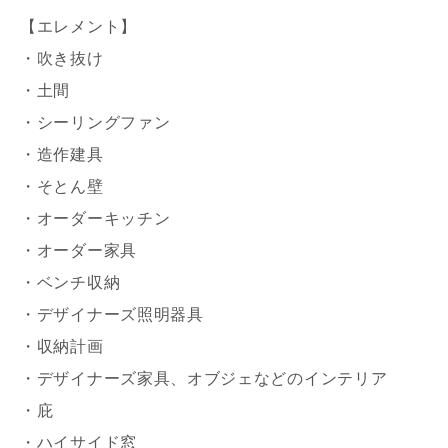
【エレメント】
・吹き抜け
・土間
・シーリングファン
写真を拡大する
写
・造作建具
・そとん壁
・オーダーキッチン
・オーダー家具
・ベンチ収納
・デザイナーズ照明器具
写真を拡大する
写
・収納計画
・デザイナーズ家具、オブジェなどのインテリア
・庇
・ハイサイド窓