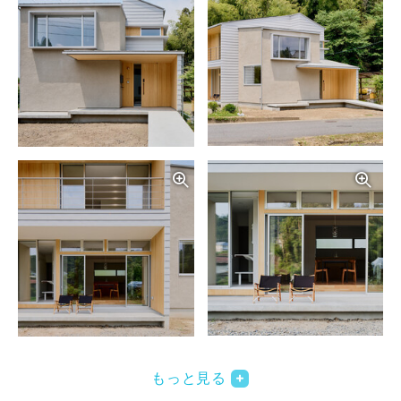
写真を拡大する
写
写真を拡大する
写
もっと見る