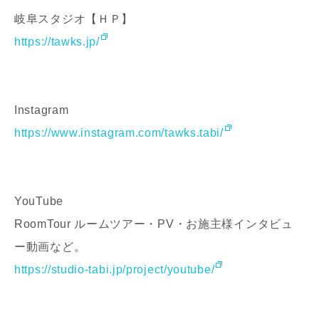
岐阜スタジオ【ＨＰ】
https://tawks.jp/
写真を拡大する
写
お名前
Instagram
https://www.instagram.com/tawks.tabi/
メールアドレス
YouTube
写真を拡大する
写
RoomTour ルームツアー・PV・お施主様インタビュ
ー動画など。
ご住所
https://studio-tabi.jp/project/youtube/
郵便番号
-