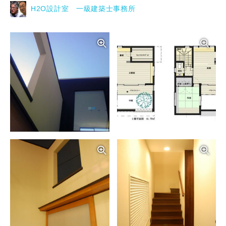
H2O設計室 一級建築士事務所
写真を拡大する
写
写真を拡大する
写