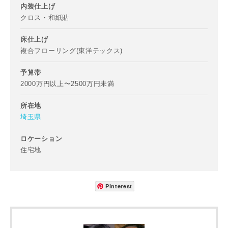
内装仕上げ
お名前
クロス・和紙貼
床仕上げ
複合フローリング(東洋テックス)
予算帯
メールアドレス
2000万円以上〜2500万円未満
所在地
埼玉県
ロケーション
ご住所
住宅地
郵便番号
-
Pinterest
都道府県