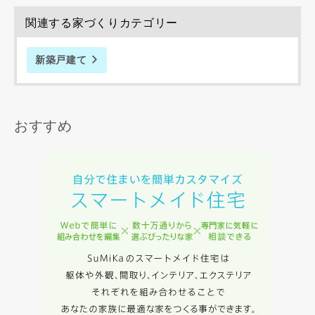
資料請求にあたっての注意事項
関連する家づくりカテゴリー
当社は，当社の
プライバシーポリシー
に則って，いただい
た情報を利用します。
新築戸建て
当社はお客様からいただいた個人情報を，お客様が指定され
た専門家へ提供すること、または当社サービスのご案内のた
めに利用します。
当社は、本サービス又は利用契約に関し，お客様に発生した
おすすめ
損害について、債務不履行責任、不法行為責任、その他の法
律上の請求原因の如何を問わず賠償の責任を負わないものと
します。
当社は、お客様が本サービスを利用することにより第三者と
の間で生じた紛争等について一切責任を負わないものとしま
す。
入力内容を送信する
キャンセル